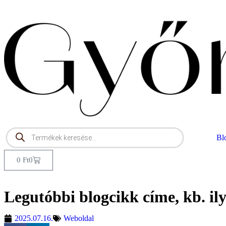
Bl
0
Ft
0
Legutóbbi blogcikk címe, kb. il
2025.07.16.
Weboldal