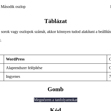
Második oszlop
Táblázat
a sorok vagy oszlopok számát, akkor könnyen tudod alakítani a beállítás
.
WordPress
O
Alaprendszer felépítése
O
Ingyenes
7
Gomb
Megnézem a tanfolyamokat
Kód