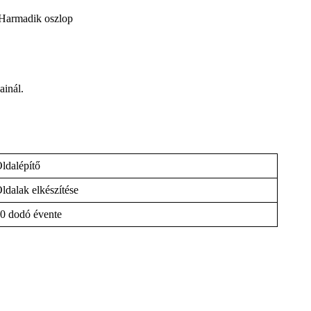
Harmadik oszlop
ainál.
ldalépítő
ldalak elkészítése
0 dodó évente