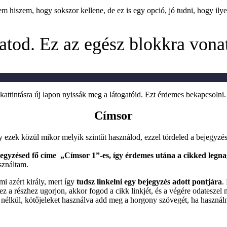
em hiszem, hogy sokszor kellene, de ez is egy opció, jó tudni, hogy ilye
hatod. Ez az egész blokkra vona
kattintásra új lapon nyissák meg a látogatóid. Ezt érdemes bekapcsolni.
Címsor
 ezek közül mikor melyik szintűt használod, ezzel tördeled a bejegyzé
egyzésed fő címe „Címsor 1”-es, így érdemes utána a cikked legn
sználtam.
ami azért király, mert így
tudsz linkelni egy bejegyzés adott pontjára
.
ez a részhez ugorjon, akkor fogod a cikk linkjét, és a végére odateszel
élkül, kötőjeleket használva add meg a horgony szövegét, ha használni 