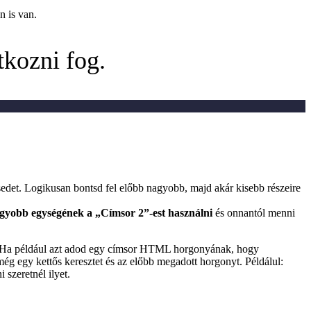
n is van.
tkozni fog.
sedet. Logikusan bontsd fel előbb nagyobb, majd akár kisebb részeire
agyobb egységének a „Címsor 2”-est használni
és onnantól menni
 Ha például azt adod egy címsor HTML horgonyának, hogy
 még egy kettős keresztet és az előbb megadott horgonyt. Példálul:
szeretnél ilyet.