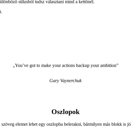
ülönböző stílusból tudsz választani mind a kettőnél.
i.
„You’ve got to make your actions backup your ambition”
Gary Vaynerchuk
Oszlopok
zöveg elemet lehet egy oszlopba belerakni, bármilyen más blokk is jö