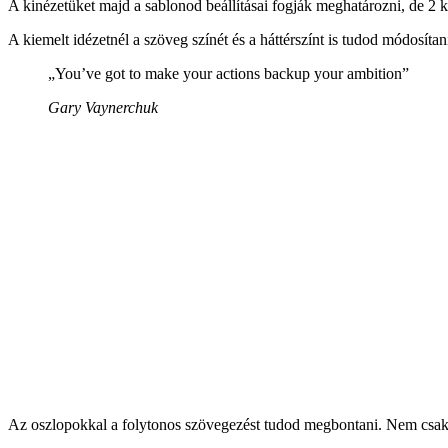
A kinézetüket majd a sablonod beállításai fogják meghatározni, de 2 k
A kiemelt idézetnél a szöveg színét és a háttérszínt is tudod módosítan
„You’ve got to make your actions backup your ambition”
Gary Vaynerchuk
Az oszlopokkal a folytonos szövegezést tudod megbontani. Nem csak s