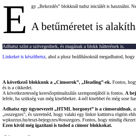
E
gy „Bekezdés” blokknál tudsz iniciálét is használni. N
A betűméretet is alakít
Adhatsz színt a szövegednek, és magának a blokk hátterének is.
Linkeket is készíthetsz
, ahol a plusz beállításoknál megadhatod, hogy 
A következő blokkunk a „Címsorok”, „Heading”-ek.
Fontos, hogy
és is a cikkedet.
A következetesség keresőoptimalizálás szempontjából is fontos.
A bej
lefele, ha szükség van még kisebbekre. 4-nél kisebbet én még sose ha
Adhatsz egy úgynevezett „HTML horgonyt” is a címsoraidnak
, 
„osszegzes”, és szeretnéd, hogy valaki egy linkre kattintva rögtön ehh
wpkurzus.hu/teszt-bejegyzes/#osszegzes. Fontos, hogy mindig ékezet n
Ezen kívül még igazítani is tudod a címsor blokkokat.