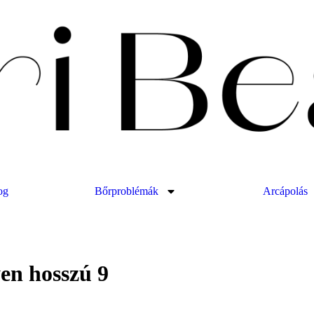
og
Bőrproblémák
Arcápolás
yen hosszú 9