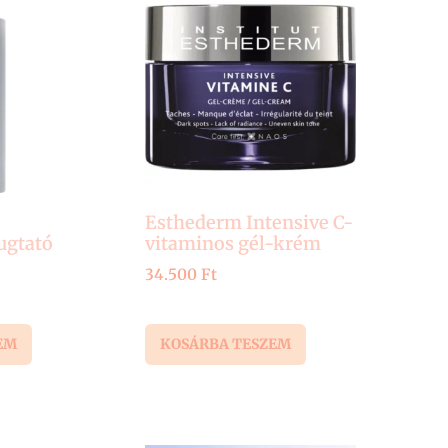
Esthederm Intensive C-
ugtató
vitaminos gél-krém
34.500
Ft
EM
KOSÁRBA TESZEM