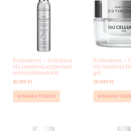
Esthederm – Celluláris
Esthederm – Ce
víz tartalmú arcpermet
víz tartalmú h
antioxidánsokkal
gél
10.250
Ft
20.500
Ft
KOSÁRBA TESZEM
KOSÁRBA TESZ