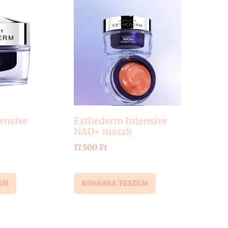
ensive
Esthederm Intensive
NAD+ maszk
17.500
Ft
EM
KOSÁRBA TESZEM