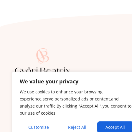
We value your privacy
Iratkozz fel a Bőrápoló Hírlevélre:
Ez nem a szokásos hírlevél: termékajánló és spam
We use cookies to enhance your browsing
experience,serve personalized ads or content,and
100%-ban hasznos tartalom bőr és szépségápol
analyze our traffic.By clicking "Accept All",you consent to
bőrproblémák kezeléséről és minden olyanról, 
our use of cookies.
állapotán, de NEM bőrápolás.
Customize
Reject All
Accept All