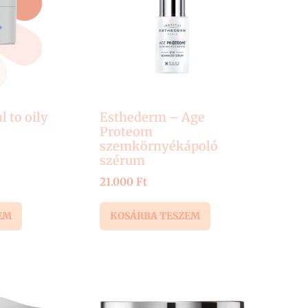
to oily
Esthederm – Age
Proteom
szemkörnyékápoló
szérum
21.000
Ft
EM
KOSÁRBA TESZEM