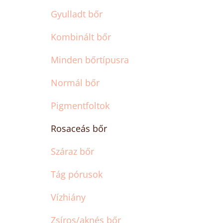
Gyulladt bőr
Kombinált bőr
Minden bőrtípusra
Normál bőr
Pigmentfoltok
Rosaceás bőr
Száraz bőr
Tág pórusok
Vízhiány
Zsíros/aknés bőr