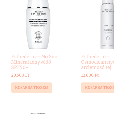
Esthederm – No Sun
Esthederm –
Mineral fényvédő
Osmoclean ny
SPF50+
arclemosó tej
20.500
Ft
12.000
Ft
KOSÁRBA TESZEM
KOSÁRBA TESZ