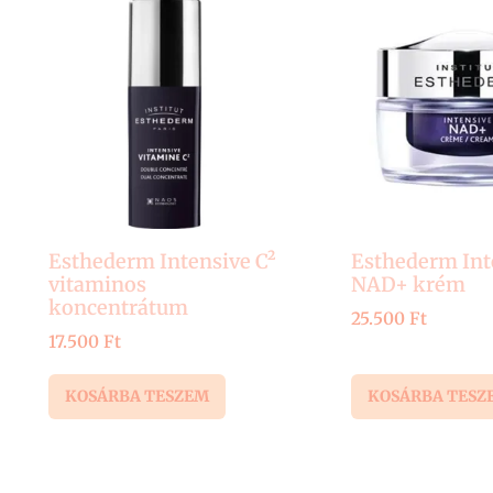
Esthederm Intensive C²
Esthederm Int
vitaminos
NAD+ krém
koncentrátum
25.500
Ft
17.500
Ft
KOSÁRBA TESZEM
KOSÁRBA TESZ