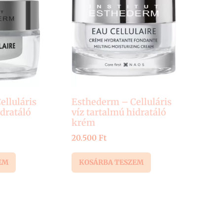
lluláris
Esthederm – Celluláris
idratáló
víz tartalmú hidratáló
krém
20.500
Ft
EM
KOSÁRBA TESZEM