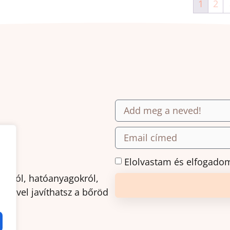
1
2
.
Elolvastam és elfogado
ásról, hatóanyagokról,
amivel javíthatsz a bőröd