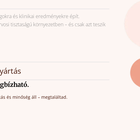
kra és klinikai eredményekre épít.
osi tisztaságú környezetben – és csak azt teszik
gyártás
gbízható.
ás és minőség áll – megtaláltad.