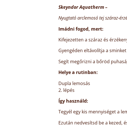
Skeyndor Aquatherm –
Nyugtató arclemosó tej száraz-érz
Imádni fogod, mert:
Kifejezetten a száraz és érzéken
Gyengéden eltávolítja a sminket
Segít megőrizni a bőröd puhaság
Helye a rutinban:
Dupla lemosás
2. lépés
Így használd:
Tegyél egy kis mennyiséget a le
Ezután nedvesítsd be a kezed, é