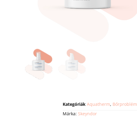
Kategóriák
Aquatherm
,
Bőrproblém
Márka:
Skeyndor