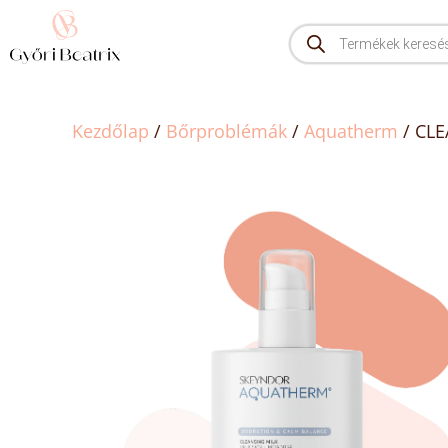
Kezdőlap
/
Bőrproblémák
/
Aquatherm
/ CLE