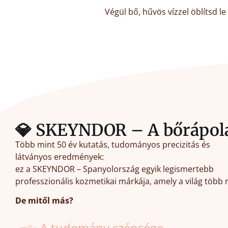
Végül bő, hűvös vízzel öblítsd le
💎 SKEYNDOR – A bőrápolás
Több mint 50 év kutatás, tudományos precizitás és
látványos eredmények:
ez a SKEYNDOR – Spanyolország egyik legismertebb
professzionális kozmetikai márkája, amely a világ több 
De mitől más?
✨ A tudomány szépsége