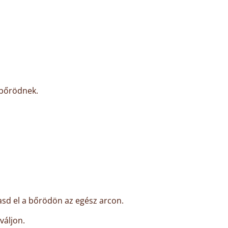
 bőrödnek.
asd el a bőrödön az egész arcon.
váljon.