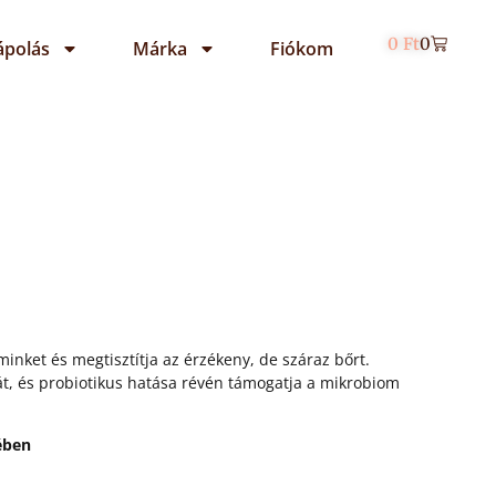
0
Ft
0
ápolás
Márka
Fiókom
sminket és megtisztítja az érzékeny, de száraz bőrt.
át, és probiotikus hatása révén támogatja a mikrobiom
ében