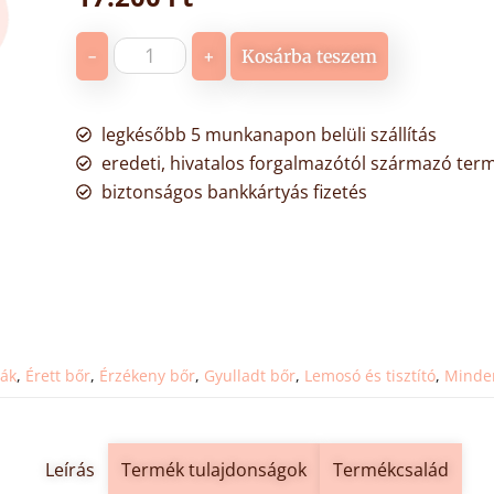
-
+
Kosárba teszem
legkésőbb 5 munkanapon belüli szállítás
eredeti, hivatalos forgalmazótól származó ter
biztonságos bankkártyás fizetés
ák
,
Érett bőr
,
Érzékeny bőr
,
Gyulladt bőr
,
Lemosó és tisztító
,
Minden
Leírás
Termék tulajdonságok
Termékcsalád