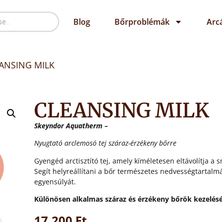
Blog
Bőrproblémák
Arc
ANSING MILK
CLEANSING MILK
Skeyndor Aquatherm –
Nyugtató arclemosó tej száraz-érzékeny bőrre
Gyengéd arctisztító tej, amely kíméletesen eltávolítja a 
Segít helyreállítani a bőr természetes nedvességtartalm
egyensúlyát.
Különösen alkalmas száraz és érzékeny bőrök kezelés
17.200
Ft