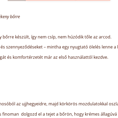
ékeny bőrre
y bőrre készült, így nem csíp, nem húzódik tőle az arcod.
 és szennyeződéseket – mintha egy nyugtató ölelés lenne a
át és komfortérzetét már az első használattól kezdve.
mosóból az ujjhegyeidre, majd körkörös mozdulatokkal oszl
s finoman dolgozd el a tejet a bőrön, hogy krémes állagúvá 