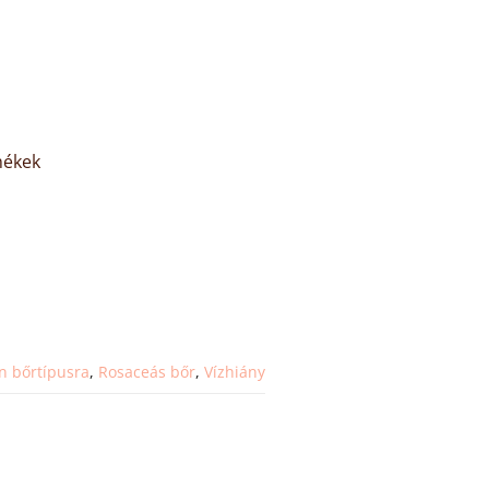
mékek
 bőrtípusra
,
Rosaceás bőr
,
Vízhiány