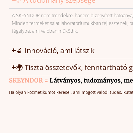
A SKEYNDOR nem trendekre, hanem bizonyított hatóanyago
Minden terméket saját laboratóriumukban fejlesztenek, orv
tégelybe, ami valóban működik.
🔬 Innováció, ami látszik
🌍 Tiszta összetevők, fenntartható 
SKEYNDOR =
Látványos, tudományos, me
Ha olyan kozmetikumot keresel, ami mögött valódi tudás, kutat