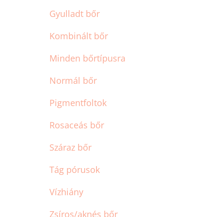
Gyulladt bőr
Kombinált bőr
Minden bőrtípusra
Normál bőr
Pigmentfoltok
Rosaceás bőr
Száraz bőr
Tág pórusok
Vízhiány
Zsíros/aknés bőr