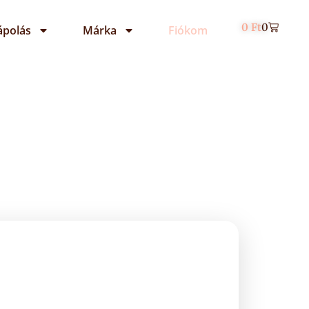
0
Ft
0
ápolás
Márka
Fiókom