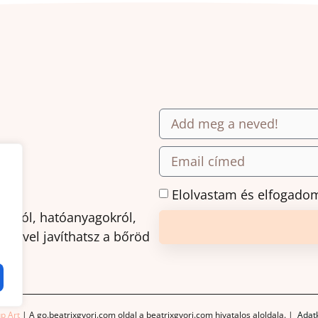
.
Elolvastam és elfogado
ásról, hatóanyagokról,
amivel javíthatsz a bőröd
p Art
| A go.beatrixgyori.com oldal a beatrixgyori.com hivatalos aloldala. |
Adatk