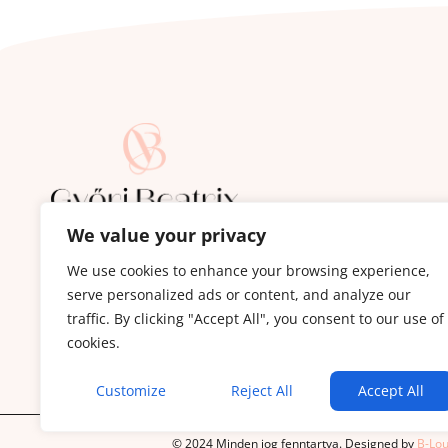
We value your privacy
Iratkozz fel a Bőrápoló Hírlevélre:
Ez nem a szokásos hírlevél: termékajánló és spam
We use cookies to enhance your browsing experience,
serve personalized ads or content, and analyze our
100%-ban hasznos tartalom bőr és szépségápol
traffic. By clicking "Accept All", you consent to our use of
bőrproblémák kezeléséről és minden olyanról, 
cookies.
állapotán, de NEM bőrápolás.
Customize
Reject All
Accept All
© 2024 Minden jog fenntartva. Designed by
B-Lou