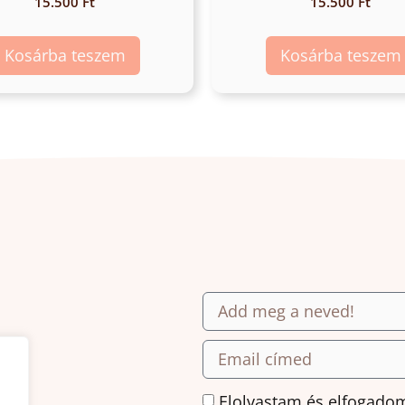
15.500
Ft
15.500
Ft
Kosárba teszem
Kosárba teszem
.
Elolvastam és elfogado