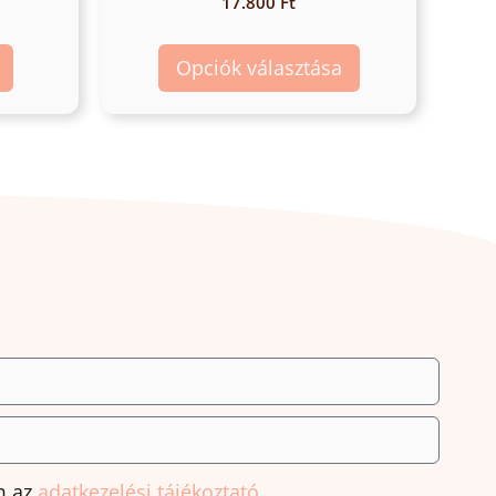
17.800
Ft
Opciók választása
m az
adatkezelési tájékoztató.