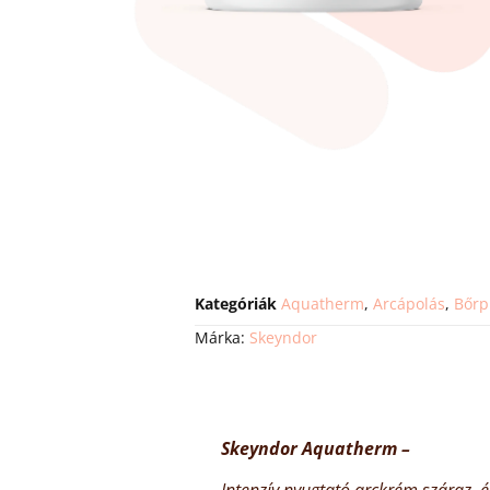
Kategóriák
Aquatherm
,
Arcápolás
,
Bőrp
Márka:
Skeyndor
Skeyndor Aquatherm –