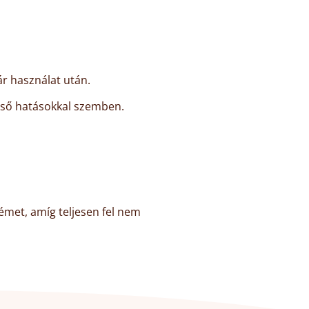
ár használat után.
ülső hatásokkal szemben.
émet, amíg teljesen fel nem