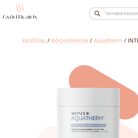
Kezdőlap
/
Bőrproblémák
/
Aquatherm
/ INT