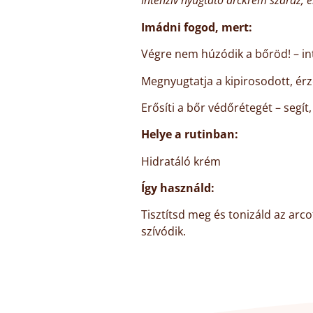
Intenzív nyugtató arckrém száraz, 
Imádni fogod, mert:
Végre nem húzódik a bőröd! – int
Megnyugtatja a kipirosodott, érz
Erősíti a bőr védőrétegét – segí
Helye a rutinban:
Hidratáló krém
Így használd:
Tisztítsd meg és tonizáld az arc
szívódik.