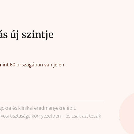
 új szintje
mint 60 országában van jelen.
kra és klinikai eredményekre épít.
osi tisztaságú környezetben – és csak azt teszik