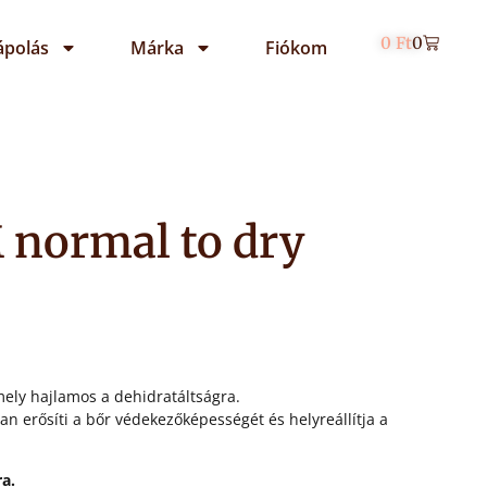
0
Ft
0
ápolás
Márka
Fiókom
normal to dry
mely hajlamos a dehidratáltságra.
an erősíti a bőr védekezőképességét és helyreállítja a
a.