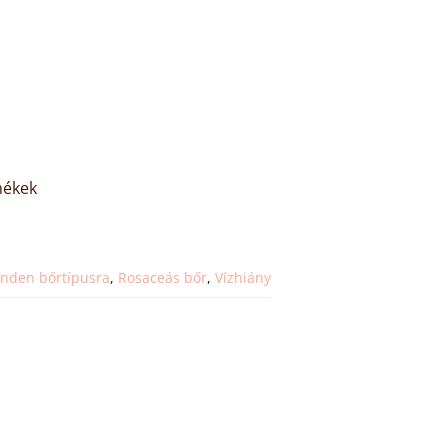
mékek
nden bőrtípusra
,
Rosaceás bőr
,
Vízhiány