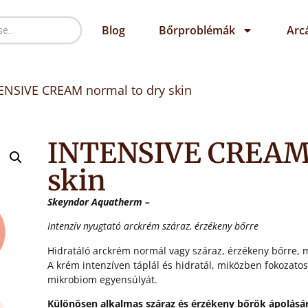
Blog
Bőrproblémák
Arc
ENSIVE CREAM normal to dry skin
INTENSIVE CREAM 
skin
Skeyndor Aquatherm –
Intenzív nyugtató arckrém száraz, érzékeny bőrre
Hidratáló arckrém normál vagy száraz, érzékeny bőrre, 
A krém intenzíven táplál és hidratál, miközben fokozatos
mikrobiom egyensúlyát.
Különösen alkalmas száraz és érzékeny bőrök ápolásár