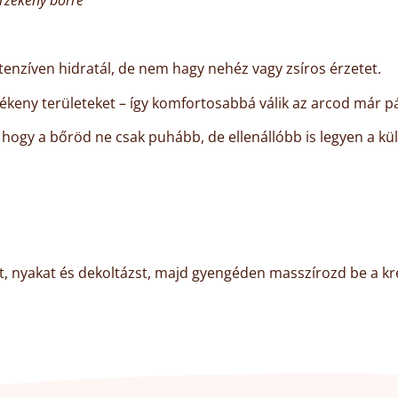
érzékeny bőrre
enzíven hidratál, de nem hagy nehéz vagy zsíros érzetet.
ékeny területeket – így komfortosabbá válik az arcod már p
t, hogy a bőröd ne csak puhább, de ellenállóbb is legyen a k
ot, nyakat és dekoltázst, majd gyengéden masszírozd be a kr