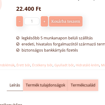
22.400
Ft
-
+
Kosárba teszem
legkésőbb 5 munkanapon belüli szállítás
eredeti, hivatalos forgalmazótól származó ter
biztonságos bankkártyás fizetés
roblémák
,
Érett bőr
,
Érzékeny bőr
,
Gyulladt bőr
,
Hidratáló krém
,
Mi
Leírás
Termék tulajdonságok
Termékcsalád