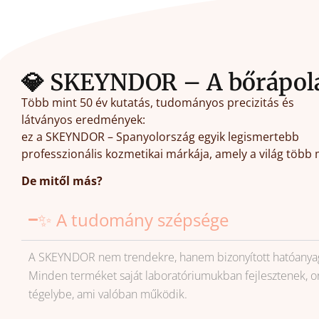
💎 SKEYNDOR – A bőrápolás
Több mint 50 év kutatás, tudományos precizitás és
látványos eredmények:
ez a SKEYNDOR – Spanyolország egyik legismertebb
professzionális kozmetikai márkája, amely a világ több 
De mitől más?
✨ A tudomány szépsége
A SKEYNDOR nem trendekre, hanem bizonyított hatóanyago
Minden terméket saját laboratóriumukban fejlesztenek, orv
tégelybe, ami valóban működik.