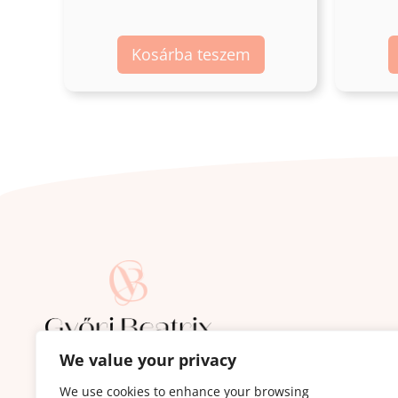
Kosárba teszem
We value your privacy
Iratkozz fel a Bőrápoló Hírlevélre:
Ez nem a szokásos hírlevél: termékajánló és spam
We use cookies to enhance your browsing