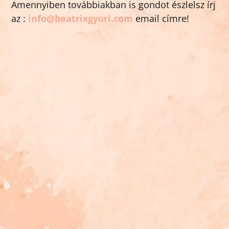
Amennyiben továbbiakban is gondot észlelsz írj
az :
info@beatrixgyori.com
email címre!