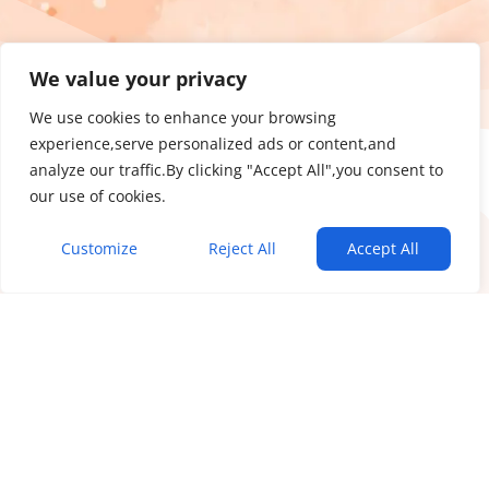
We value your privacy
We use cookies to enhance your browsing
experience,serve personalized ads or content,and
analyze our traffic.By clicking "Accept All",you consent to
our use of cookies.
Customize
Reject All
Accept All
Iratkozz fel a Bőrápoló Hírlevélre:
Ez nem a szokásos hírlevél: termékajánló és spam.
100%-ban hasznos tartalom bőr és