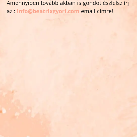
Amennyiben továbbiakban is gondot észlelsz írj
az :
info@beatrixgyori.com
email címre!