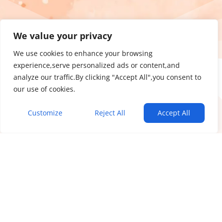
We value your privacy
We use cookies to enhance your browsing
experience,serve personalized ads or content,and
analyze our traffic.By clicking "Accept All",you consent to
our use of cookies.
Customize
Reject All
Accept All
Iratkozz fel a Bőrápoló Hírlevélre:
Ez nem a szokásos hírlevél: termékajánló és spam.
100%-ban hasznos tartalom bőr és