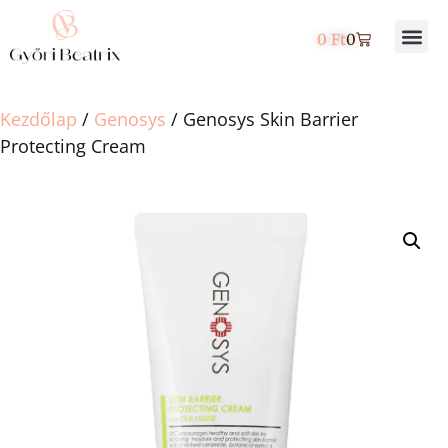
0
Ft
0
Products search
Kezdőlap
/
Genosys
/ Genosys Skin Barrier
Protecting Cream