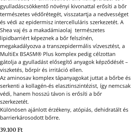
gyulladáscsökkentő növényi kivonattal erősíti a bőr
természetes védőrétegét, visszatartja a nedvességet
és védi az epidermisz intercelluláris szerkezetét. A
Shea vaj és a makadámiaolaj természetes
lipidbarriért képeznek a bőr felszínén,
megakadályozva a transzepidermális vízvesztést, a
MultiEx BSASM® Plus komplex pedig célzottan
gátolja a gyulladást elősegítő anyagok képződését –
viszketés, bőrpír és irritáció ellen.
Az aminosav komplex tápanyagokat juttat a bőrbe és
serkenti a kollagén-és elasztinszintézist, így nemcsak
védi, hanem hosszú távon is erősíti a bőr
szerkezetét.
Különösen ajánlott érzékeny, atópiás, dehidratált és
barrierkárosodott bőrre.
39.100
Ft