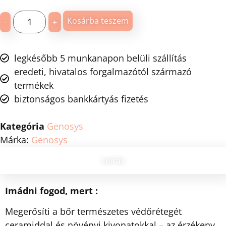
Kosárba teszem
-
+
legkésőbb 5 munkanapon belüli szállítás
eredeti, hivatalos forgalmazótól származó
termékek
biztonságos bankkártyás fizetés
Kategória
Genosys
Márka:
Genosys
Leírás
Imádni fogod, mert :
Megerősíti a bőr természetes védőrétegét
ceramiddal és növényi kivonatokkal – az érzékeny