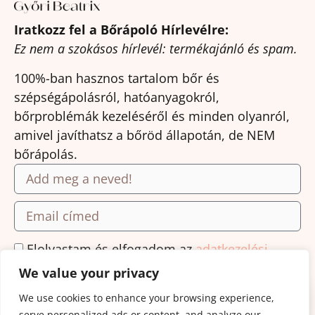
Iratkozz fel a Bőrápoló Hírlevélre:
Ez nem a szokásos hírlevél: termékajánló és spam.
100%-ban hasznos tartalom bőr és
szépségápolásról, hatóanyagokról,
bőrproblémák kezeléséről és minden olyanról,
amivel javíthatsz a bőröd állapotán, de NEM
bőrápolás.
Elolvastam és elfogadom az
adatkezelési
tájékoztató.
We value your privacy
We use cookies to enhance your browsing experience,
Feliratkozás
serve personalized ads or content, and analyze our