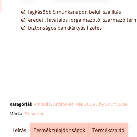
legkésőbb 5 munkanapon belüli szállítás
eredeti, hivatalos forgalmazótól származó ter
biztonságos bankkártyás fizetés
Kategóriák
Ampulla
,
Arcápolás
,
UNIQCURE by SKEYNDOR
Márka:
Skeyndor
Leírás
Termék tulajdonságok
Termékcsalád