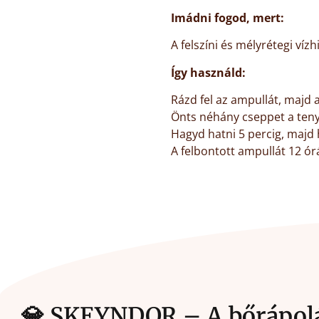
Imádni fogod, mert:
A felszíni és mélyrétegi víz
Így használd:
Rázd fel az ampullát, majd a
Önts néhány cseppet a teny
Hagyd hatni 5 percig, majd
A felbontott ampullát 12 ó
💎 SKEYNDOR – A bőrápolás