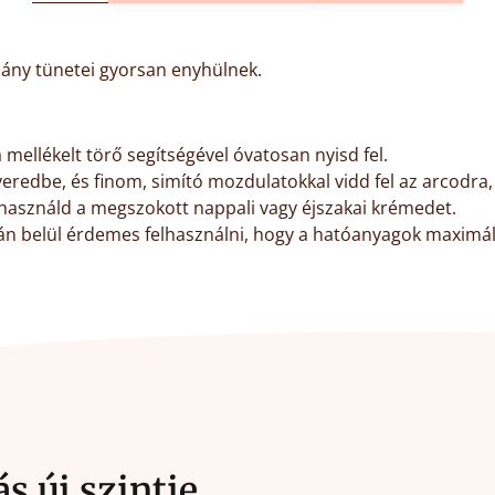
hiány tünetei gyorsan enyhülnek.
 mellékelt törő segítségével óvatosan nyisd fel.
eredbe, és finom, simító mozdulatokkal vidd fel az arcodra,
 használd a megszokott nappali vagy éjszakai krémedet.
rán belül érdemes felhasználni, hogy a hatóanyagok maximál
 új szintje