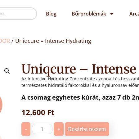
Blog
Bőrproblémák
Arc
DOR
/ Uniqcure – Intense Hydrating
Uniqcure – Intense
Az Intensive Hydrating Concentrate azonnali és hosszanta
természetes hidratáló faktorokkal és a hyaluronsav előa
A csomag egyhetes kúrát, azaz 7 db 2
12.600
Ft
-
+
Kosárba teszem