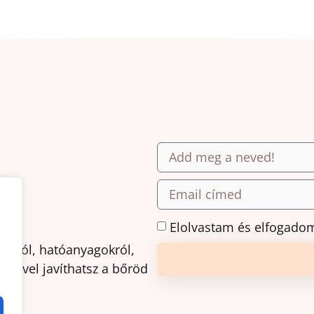
.
Elolvastam és elfogado
ásról, hatóanyagokról,
amivel javíthatsz a bőröd