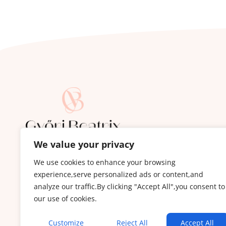
We value your privacy
Iratkozz fel a Bőrápoló Hírlevélre:
Ez nem a szokásos hírlevél: termékajánló és spam
We use cookies to enhance your browsing
experience,serve personalized ads or content,and
100%-ban hasznos tartalom bőr és szépségápol
analyze our traffic.By clicking "Accept All",you consent to
bőrproblémák kezeléséről és minden olyanról, 
our use of cookies.
állapotán, de NEM bőrápolás.
Customize
Reject All
Accept All