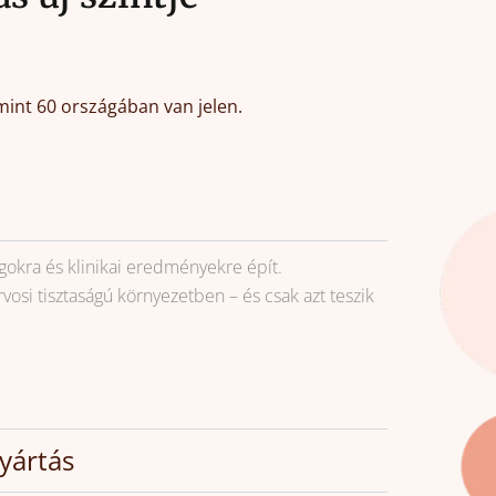
mint 60 országában van jelen.
kra és klinikai eredményekre épít.
osi tisztaságú környezetben – és csak azt teszik
gyártás