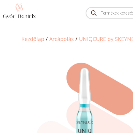
Kezdőlap
/
Arcápolás
/
UNIQCURE by SKEYN