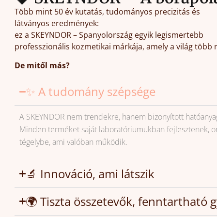
Több mint 50 év kutatás, tudományos precizitás és
látványos eredmények:
ez a SKEYNDOR – Spanyolország egyik legismertebb
professzionális kozmetikai márkája, amely a világ több 
De mitől más?
✨ A tudomány szépsége
A SKEYNDOR nem trendekre, hanem bizonyított hatóanyago
Minden terméket saját laboratóriumukban fejlesztenek, orv
tégelybe, ami valóban működik.
🔬 Innováció, ami látszik
🌍 Tiszta összetevők, fenntartható 