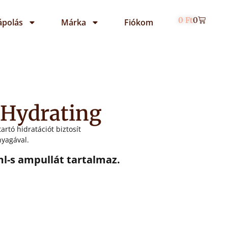
0
Ft
0
ápolás
Márka
Fiókom
 Hydrating
rtó hidratációt biztosít
nyagával.
ml-s ampullát tartalmaz.